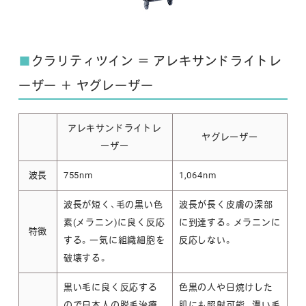
■
クラリティツイン ＝ アレキサンドライトレ
ーザー ＋ ヤグレーザー
アレキサンドライトレ
ヤグレーザー
ーザー
波長
755nm
1,064nm
波長が短く、毛の黒い色
波長が長く皮膚の深部
素(メラニン)に良く反応
に到達する。メラニンに
特徴
する。一気に組織細胞を
反応しない。
破壊する。
黒い毛に良く反応する
色黒の人や日焼けした
ので日本人の脱毛治療
肌にも照射可能。濃い毛