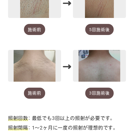
→
施術前
5回施術後
→
施術前
3回施術後
照射回数
： 最低でも3回以上の照射が必要です。
照射間隔
： 1～2ヶ月に一度の照射が理想的です。