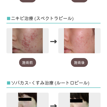
■
ニキビ治療 (スペクトラピール)
→
施術前
施術後
■
ソバカス・くすみ治療 (ルートロピール)
→