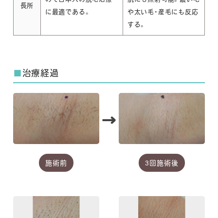
長所
に最適である。
や太い毛・産毛にも反応
する。
■
治療経過
→
施術前
3回施術後