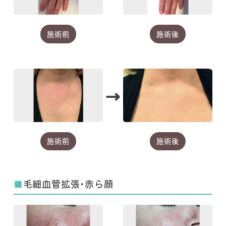
施術前
施術後
→
施術前
施術後
■
毛細血管拡張・赤ら顔