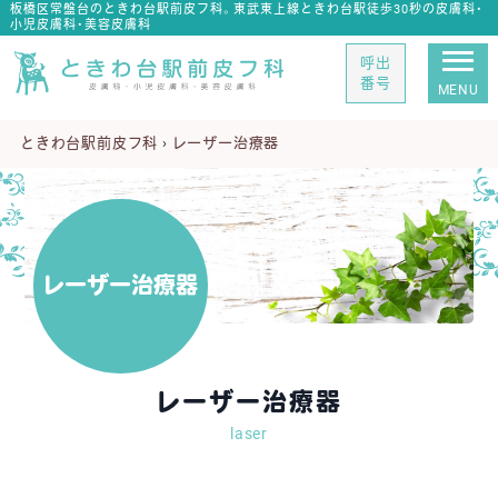
板橋区常盤台のときわ台駅前皮フ科。東武東上線ときわ台駅徒歩30秒の皮膚科・
小児皮膚科・美容皮膚科
呼出
番号
MENU
ときわ台駅前皮フ科
›
レーザー治療器
レ
ー
ザ
ー
治
療
器
レーザー治療器
laser